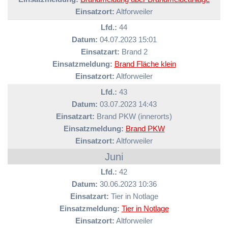
Einsatzort:
Altforweiler
Lfd.:
44
Datum:
04.07.2023 15:01
Einsatzart:
Brand 2
Einsatzmeldung:
Brand Fläche klein
Einsatzort:
Altforweiler
Lfd.:
43
Datum:
03.07.2023 14:43
Einsatzart:
Brand PKW (innerorts)
Einsatzmeldung:
Brand PKW
Einsatzort:
Altforweiler
Juni
Lfd.:
42
Datum:
30.06.2023 10:36
Einsatzart:
Tier in Notlage
Einsatzmeldung:
Tier in Notlage
Einsatzort:
Altforweiler