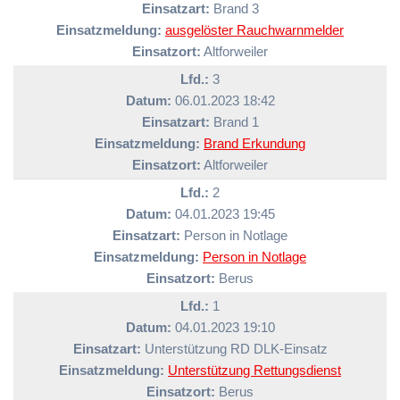
Einsatzart:
Brand 3
Einsatzmeldung:
ausgelöster Rauchwarnmelder
Einsatzort:
Altforweiler
Lfd.:
3
Datum:
06.01.2023 18:42
Einsatzart:
Brand 1
Einsatzmeldung:
Brand Erkundung
Einsatzort:
Altforweiler
Lfd.:
2
Datum:
04.01.2023 19:45
Einsatzart:
Person in Notlage
Einsatzmeldung:
Person in Notlage
Einsatzort:
Berus
Lfd.:
1
Datum:
04.01.2023 19:10
Einsatzart:
Unterstützung RD DLK-Einsatz
Einsatzmeldung:
Unterstützung Rettungsdienst
Einsatzort:
Berus