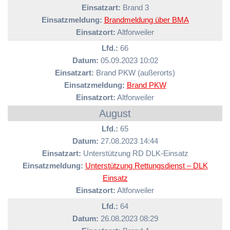
Einsatzart:
Brand 3
Einsatzmeldung:
Brandmeldung über BMA
Einsatzort:
Altforweiler
Lfd.:
66
Datum:
05.09.2023 10:02
Einsatzart:
Brand PKW (außerorts)
Einsatzmeldung:
Brand PKW
Einsatzort:
Altforweiler
August
Lfd.:
65
Datum:
27.08.2023 14:44
Einsatzart:
Unterstützung RD DLK-Einsatz
Einsatzmeldung:
Unterstützung Rettungsdienst – DLK
Einsatz
Einsatzort:
Altforweiler
Lfd.:
64
Datum:
26.08.2023 08:29