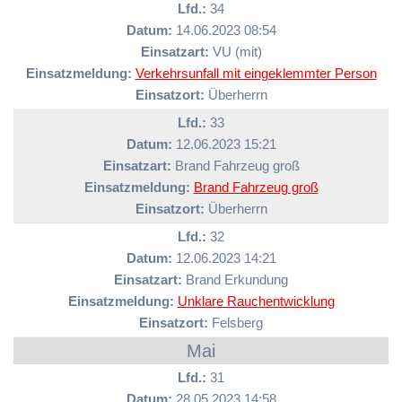
Lfd.:
34
Datum:
14.06.2023 08:54
Einsatzart:
VU (mit)
Einsatzmeldung:
Verkehrsunfall mit eingeklemmter Person
Einsatzort:
Überherrn
Lfd.:
33
Datum:
12.06.2023 15:21
Einsatzart:
Brand Fahrzeug groß
Einsatzmeldung:
Brand Fahrzeug groß
Einsatzort:
Überherrn
Lfd.:
32
Datum:
12.06.2023 14:21
Einsatzart:
Brand Erkundung
Einsatzmeldung:
Unklare Rauchentwicklung
Einsatzort:
Felsberg
Mai
Lfd.:
31
Datum:
28.05.2023 14:58