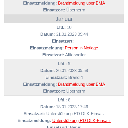
Einsatzmeldung:
Brandmeldung über BMA
Einsatzort:
Überherrn
Januar
Lfd.:
10
Datum:
31.01.2023 09:44
Einsatzart:
Einsatzmeldung:
Person in Notlage
Einsatzort:
Altforweiler
Lfd.:
9
Datum:
26.01.2023 09:59
Einsatzart:
Brand 4
Einsatzmeldung:
Brandmeldung über BMA
Einsatzort:
Überherrn
Lfd.:
8
Datum:
18.01.2023 17:46
Einsatzart:
Unterstützung RD DLK-Einsatz
Einsatzmeldung:
Unterstützung RD DLK-Einsatz
Einsatzort:
Berus