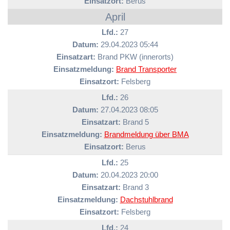
Einsatzort:
Berus
April
Lfd.:
27
Datum:
29.04.2023 05:44
Einsatzart:
Brand PKW (innerorts)
Einsatzmeldung:
Brand Transporter
Einsatzort:
Felsberg
Lfd.:
26
Datum:
27.04.2023 08:05
Einsatzart:
Brand 5
Einsatzmeldung:
Brandmeldung über BMA
Einsatzort:
Berus
Lfd.:
25
Datum:
20.04.2023 20:00
Einsatzart:
Brand 3
Einsatzmeldung:
Dachstuhlbrand
Einsatzort:
Felsberg
Lfd.:
24