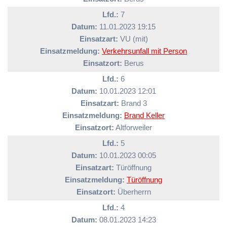
Lfd.:
7
Datum:
11.01.2023 19:15
Einsatzart:
VU (mit)
Einsatzmeldung:
Verkehrsunfall mit Person
Einsatzort:
Berus
Lfd.:
6
Datum:
10.01.2023 12:01
Einsatzart:
Brand 3
Einsatzmeldung:
Brand Keller
Einsatzort:
Altforweiler
Lfd.:
5
Datum:
10.01.2023 00:05
Einsatzart:
Türöffnung
Einsatzmeldung:
Türöffnung
Einsatzort:
Überherrn
Lfd.:
4
Datum:
08.01.2023 14:23