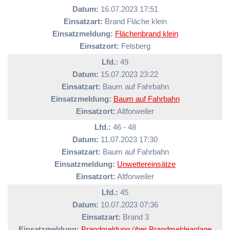
Datum:
16.07.2023 17:51
Einsatzart:
Brand Fläche klein
Einsatzmeldung:
Flächenbrand klein
Einsatzort:
Felsberg
Lfd.:
49
Datum:
15.07.2023 23:22
Einsatzart:
Baum auf Fahrbahn
Einsatzmeldung:
Baum auf Fahrbahn
Einsatzort:
Altforweiler
Lfd.:
46 - 48
Datum:
11.07.2023 17:30
Einsatzart:
Baum auf Fahrbahn
Einsatzmeldung:
Unwettereinsätze
Einsatzort:
Altforweiler
Lfd.:
45
Datum:
10.07.2023 07:36
Einsatzart:
Brand 3
Einsatzmeldung:
Brandmeldung über Brandmeldeanlage