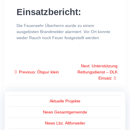
Einsatzbericht:
Die Feuerwehr Überherrn wurde zu einem
ausgelösten Brandmelder alarmiert. Vor Ort konnte
weder Rauch noch Feuer festgestellt werden.
Beitragsnavigation
Next
Next:
Unterstützung
Previous
post:
Previous:
Ölspur klein
Rettungsdienst – DLK
post:
Einsatz
Aktuelle Projekte
News Gesamtgemeinde
News Lbz. Altforweiler