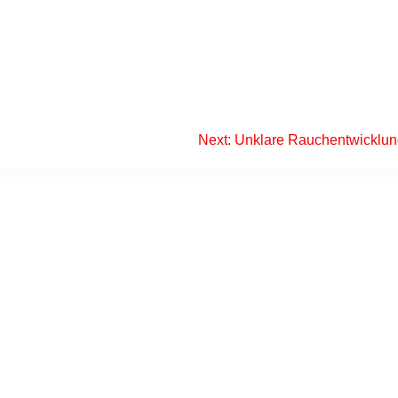
Next
Next:
Unklare Rauchentwicklu
post: