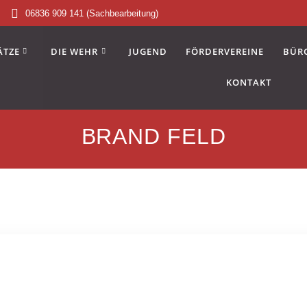
06836 909 141 (Sachbearbeitung)
ÄTZE
DIE WEHR
JUGEND
FÖRDERVEREINE
BÜR
KONTAKT
BRAND FELD