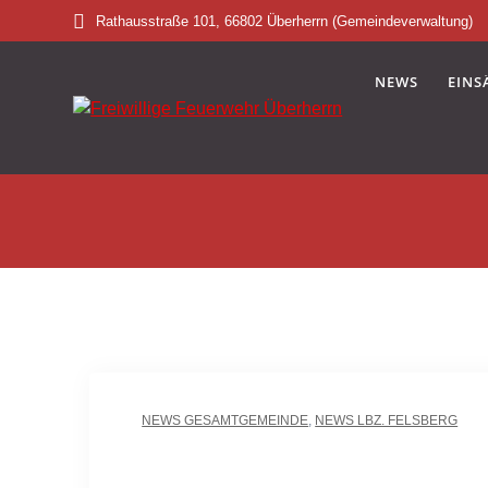
Skip
Rathausstraße 101, 66802 Überherrn (Gemeindeverwaltung)
to
content
NEWS
EINS
NEWS GESAMTGEMEINDE
,
NEWS LBZ. FELSBERG