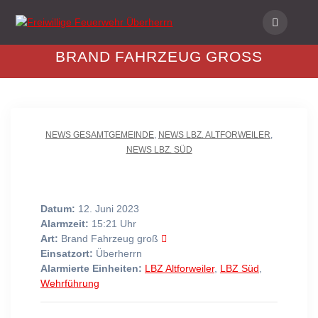
Skip
to
content
BRAND FAHRZEUG GROSS
NEWS GESAMTGEMEINDE
,
NEWS LBZ. ALTFORWEILER
,
NEWS LBZ. SÜD
Datum:
12. Juni 2023
Alarmzeit:
15:21 Uhr
Art:
Brand Fahrzeug groß
Einsatzort:
Überherrn
Alarmierte Einheiten:
LBZ Altforweiler
,
LBZ Süd
,
Wehrführung