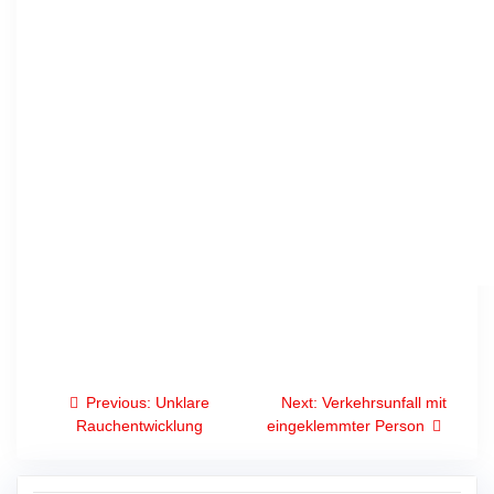
Beitragsnavigation
Previous
Next
Previous:
Unklare
Next:
Verkehrsunfall mit
post:
post:
Rauchentwicklung
eingeklemmter Person