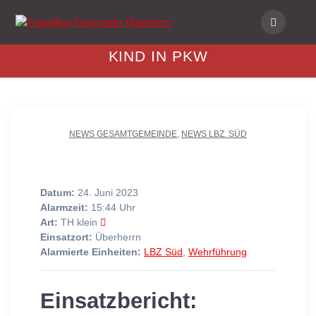
Skip
to
content
KIND IN PKW
NEWS GESAMTGEMEINDE
,
NEWS LBZ. SÜD
Datum:
24. Juni 2023
Alarmzeit:
15:44 Uhr
Art:
TH klein
Einsatzort:
Überherrn
Alarmierte Einheiten:
LBZ Süd
,
Wehrführung
Einsatzbericht: