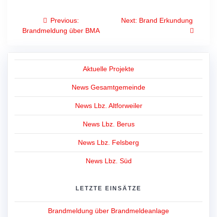
Beitragsnavigation
Previous
Next
Previous:
Next:
Brand Erkundung
post:
post:
Brandmeldung über BMA
Aktuelle Projekte
News Gesamtgemeinde
News Lbz. Altforweiler
News Lbz. Berus
News Lbz. Felsberg
News Lbz. Süd
LETZTE EINSÄTZE
Brandmeldung über Brandmeldeanlage