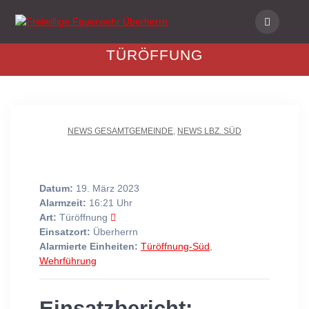
Skip
to
content
TÜRÖFFUNG
NEWS GESAMTGEMEINDE
,
NEWS LBZ. SÜD
Datum:
19. März 2023
Alarmzeit:
16:21 Uhr
Art:
Türöffnung
Einsatzort:
Überherrn
Alarmierte Einheiten:
Türöffnung-Süd
,
Wehrführung
Einsatzbericht: