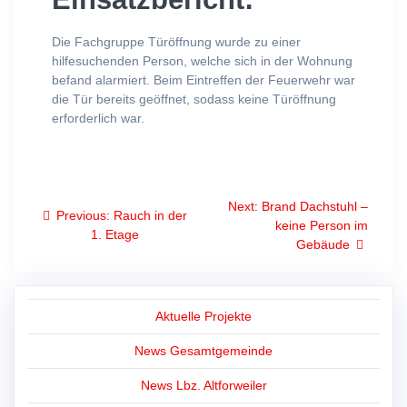
Die Fachgruppe Türöffnung wurde zu einer
hilfesuchenden Person, welche sich in der Wohnung
befand alarmiert. Beim Eintreffen der Feuerwehr war
die Tür bereits geöffnet, sodass keine Türöffnung
erforderlich war.
Beitragsnavigation
Next
Next:
Brand Dachstuhl –
Previous
Previous:
Rauch in der
post:
keine Person im
post:
1. Etage
Gebäude
Aktuelle Projekte
News Gesamtgemeinde
News Lbz. Altforweiler