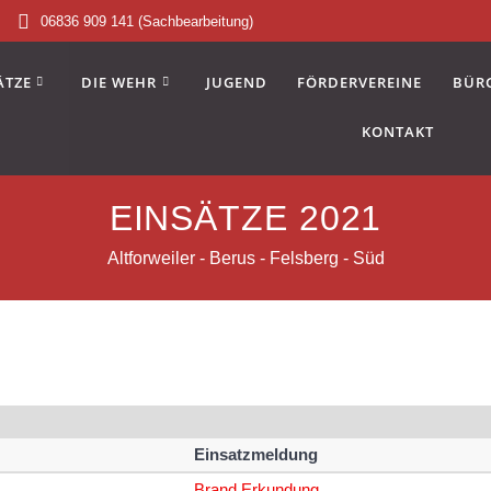
06836 909 141 (Sachbearbeitung)
ÄTZE
DIE WEHR
JUGEND
FÖRDERVEREINE
BÜR
KONTAKT
EINSÄTZE 2021
Altforweiler - Berus - Felsberg - Süd
Einsatzmeldung
Brand Erkundung