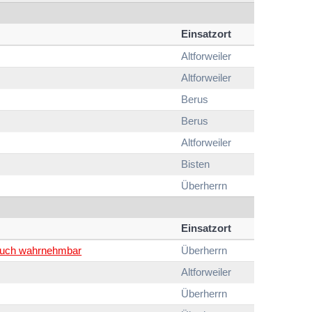
Einsatzort
Altforweiler
Altforweiler
Berus
Berus
Altforweiler
Bisten
Überherrn
Einsatzort
ruch wahrnehmbar
Überherrn
Altforweiler
Überherrn