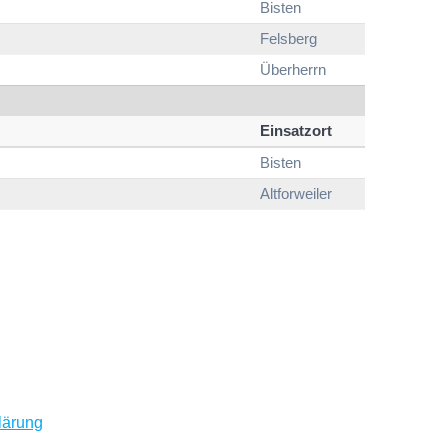
Bisten
Felsberg
Überherrn
Einsatzort
Bisten
Altforweiler
lärung