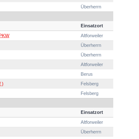
Überherrn
Einsatzort
n PKW
Altforweiler
Überherrn
Überherrn
Altforweiler
Berus
 )
Felsberg
Felsberg
Einsatzort
Altforweiler
Überherrn