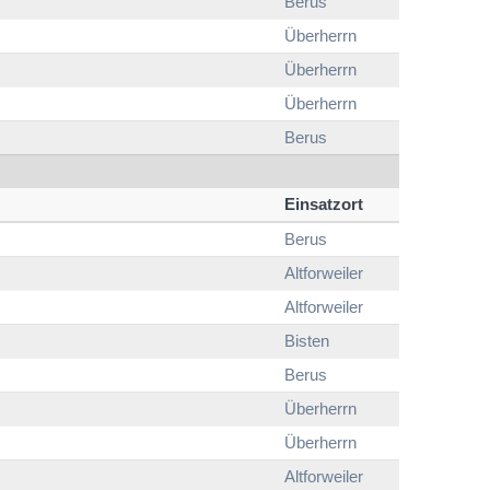
Berus
Überherrn
Überherrn
Überherrn
Berus
Einsatzort
Berus
Altforweiler
Altforweiler
Bisten
Berus
Überherrn
Überherrn
Altforweiler