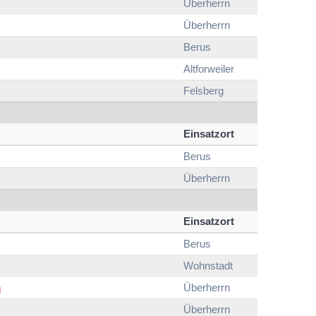
Überherrn
Überherrn
Berus
Altforweiler
Felsberg
Einsatzort
Berus
Überherrn
Einsatzort
Berus
Wohnstadt
n
Überherrn
Überherrn