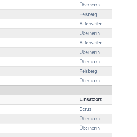
Überherrn
Felsberg
Altforweiler
Überherrn
Altforweiler
Überherrn
Überherrn
Felsberg
Überherrn
Einsatzort
Berus
Überherrn
Überherrn