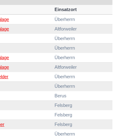
Einsatzort
lage
Überherrn
lage
Altforweiler
Überherrn
Überherrn
lage
Überherrn
lage
Altforweiler
lder
Überherrn
Überherrn
Berus
Felsberg
Felsberg
uer
Felsberg
Überherrn