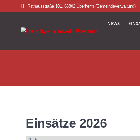
Skip
Rathausstraße 101, 66802 Überherrn (Gemeindeverwaltung)
to
content
NEWS
EINS
Einsätze 2026