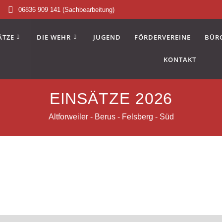
06836 909 141 (Sachbearbeitung)
ÄTZE
DIE WEHR
JUGEND
FÖRDERVEREINE
BÜR
KONTAKT
EINSÄTZE 2026
Altforweiler - Berus - Felsberg - Süd