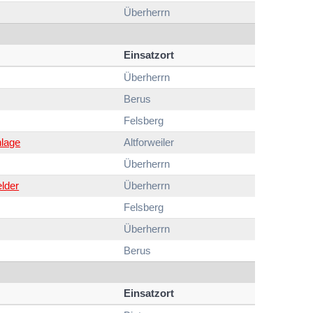
Überherrn
Einsatzort
Überherrn
Berus
Felsberg
lage
Altforweiler
Überherrn
lder
Überherrn
Felsberg
Überherrn
Berus
Einsatzort