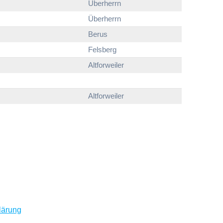
Überherrn
Überherrn
Berus
Felsberg
Altforweiler
Altforweiler
lärung