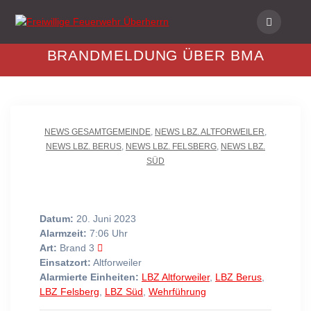
Skip
to
content
BRANDMELDUNG ÜBER BMA
NEWS GESAMTGEMEINDE
,
NEWS LBZ. ALTFORWEILER
,
NEWS LBZ. BERUS
,
NEWS LBZ. FELSBERG
,
NEWS LBZ.
SÜD
Datum:
20. Juni 2023
Alarmzeit:
7:06 Uhr
Art:
Brand 3
Einsatzort:
Altforweiler
Alarmierte Einheiten:
LBZ Altforweiler
,
LBZ Berus
,
LBZ Felsberg
,
LBZ Süd
,
Wehrführung