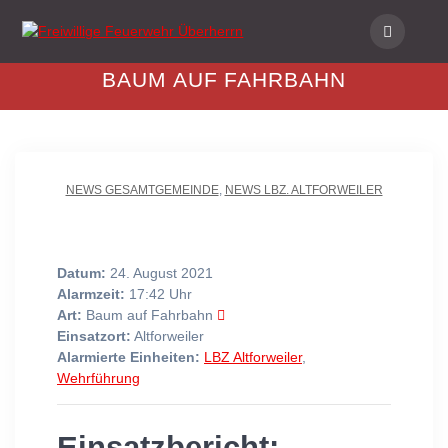
Skip
to
content
BAUM AUF FAHRBAHN
NEWS GESAMTGEMEINDE
,
NEWS LBZ. ALTFORWEILER
Datum:
24. August 2021
Alarmzeit:
17:42 Uhr
Art:
Baum auf Fahrbahn
Einsatzort:
Altforweiler
Alarmierte Einheiten:
LBZ Altforweiler
,
Wehrführung
Einsatzbericht: