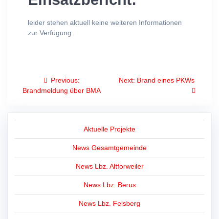
leider stehen aktuell keine weiteren Informationen
zur Verfügung
Beitragsnavigation
Previous
Next
Previous:
Next:
Brand eines PKWs
post:
post:
Brandmeldung über BMA
Aktuelle Projekte
News Gesamtgemeinde
News Lbz. Altforweiler
News Lbz. Berus
News Lbz. Felsberg