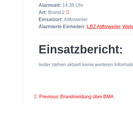
Alarmzeit:
14:38 Uhr
Art:
Brand 2
Einsatzort:
Altforweiler
Alarmierte Einheiten:
LBZ Altforweiler
,
Wehr
Einsatzbericht:
leider stehen aktuell keine weiteren Informa
Beitragsnavigation
Previous
Previous:
Brandmeldung über BMA
post: