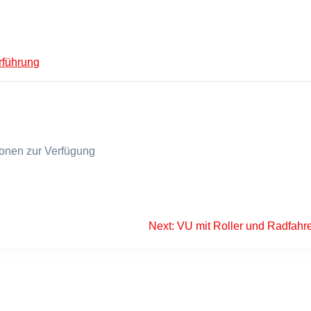
führung
tionen zur Verfügung
Next
Next:
VU mit Roller und Radfahr
post: