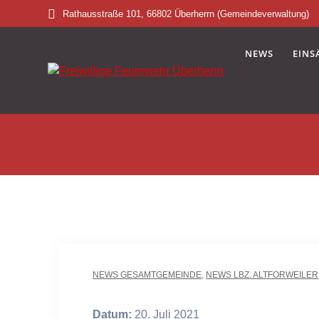
Skip
Rathausstraße 101, 66802 Überherrn (Gemeindeverwaltung)
to
content
NEWS
EINS
NEWS GESAMTGEMEINDE
,
NEWS LBZ. ALTFORWEILER
Datum:
20. Juli 2021