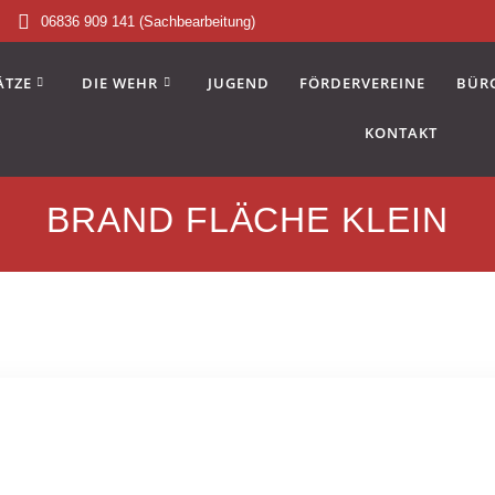
06836 909 141 (Sachbearbeitung)
ÄTZE
DIE WEHR
JUGEND
FÖRDERVEREINE
BÜR
KONTAKT
BRAND FLÄCHE KLEIN