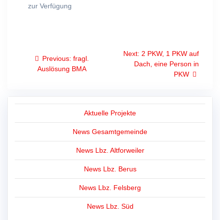
zur Verfügung
Beitragsnavigation
Next
Next:
2 PKW, 1 PKW auf
Previous
Previous:
fragl.
post:
Dach, eine Person in
post:
Auslösung BMA
PKW
Aktuelle Projekte
News Gesamtgemeinde
News Lbz. Altforweiler
News Lbz. Berus
News Lbz. Felsberg
News Lbz. Süd