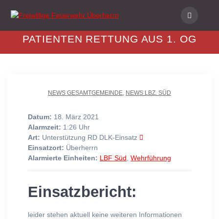
Skip
to
content
PATIENTEN RETTUNG AUS 1. OG
NEWS GESAMTGEMEINDE
,
NEWS LBZ. SÜD
Datum:
18. März 2021
Alarmzeit:
1:26 Uhr
Art:
Unterstützung RD DLK-Einsatz
Einsatzort:
Überherrn
Alarmierte Einheiten:
LBF Süd
,
Wehrführung
Einsatzbericht:
leider stehen aktuell keine weiteren Informationen