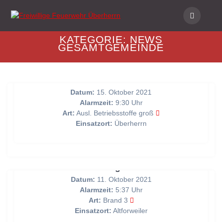
Skip
to
content
KATEGORIE:
NEWS
GESAMTGEMEINDE
Auslaufender Kraftstoff aus Bus
Datum:
15. Oktober 2021
Alarmzeit:
9:30 Uhr
Art:
Ausl. Betriebsstoffe groß
Einsatzort:
Überherrn
Brandmeldung über BMA
Datum:
11. Oktober 2021
Alarmzeit:
5:37 Uhr
Art:
Brand 3
Einsatzort:
Altforweiler