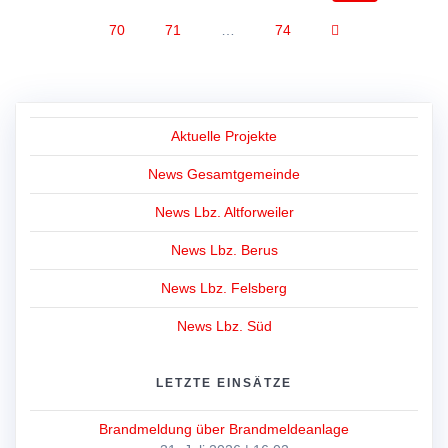
navigation
Page
Page
Page
70
71
…
74
Aktuelle Projekte
News Gesamtgemeinde
News Lbz. Altforweiler
News Lbz. Berus
News Lbz. Felsberg
News Lbz. Süd
LETZTE EINSÄTZE
Brandmeldung über Brandmeldeanlage