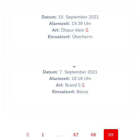
Auslaufende Betriebsstoffe nach VU
Datum:
10. September 2021
Alarmzeit:
19:38 Uhr
Art:
Ölspur klein
Einsatzort:
Überherrn
Brandmeldung über BMA
Datum:
7. September 2021
Alarmzeit:
18:18 Uhr
Art:
Brand 5
Einsatzort:
Berus
Posts
Page
Page
Page
Page
1
…
67
68
69