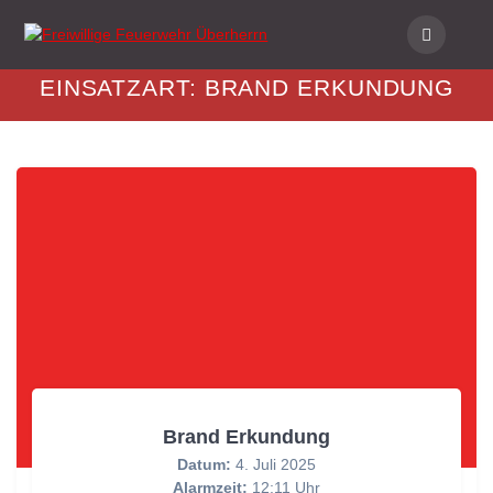
Skip
to
content
EINSATZART:
BRAND ERKUNDUNG
Brand Erkundung
Datum:
4. Juli 2025
Alarmzeit:
12:11 Uhr