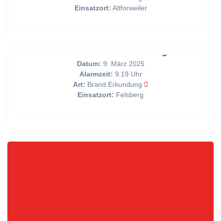
Einsatzort:
Altforweiler
Unklare Rauchentwicklung
Datum:
9. März 2025
Alarmzeit:
9:19 Uhr
Art:
Brand Erkundung
Einsatzort:
Felsberg