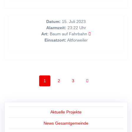
Baum auf Fahrbahn
Datum:
15. Juli 2023
Alarmzeit:
23:22 Uhr
Art:
Baum auf Fahrbahn
Einsatzort:
Altforweiler
Posts
Page
Page
Page
1
2
3
navigation
Aktuelle Projekte
News Gesamtgemeinde