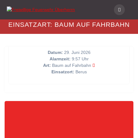
Skip
to
content
EINSATZART:
BAUM AUF FAHRBAHN
Baum auf Straße
Datum:
29. Juni 2026
Alarmzeit:
9:57 Uhr
Art:
Baum auf Fahrbahn
Einsatzort:
Berus