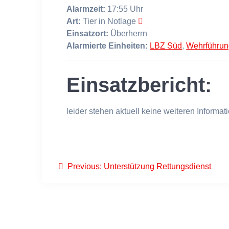
Alarmzeit:
17:55 Uhr
Art:
Tier in Notlage
Einsatzort:
Überherrn
Alarmierte Einheiten:
LBZ Süd
,
Wehrführun
Einsatzbericht:
leider stehen aktuell keine weiteren Informa
Beitragsnavigation
Previous
Previous:
Unterstützung Rettungsdienst
post: