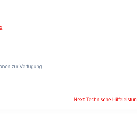
g
tionen zur Verfügung
Next
Next:
Technische Hilfeleistu
post: