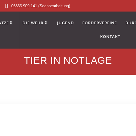
06836 909 141 (Sachbearbeitung)
ÄTZE
DIE WEHR
JUGEND
FÖRDERVEREINE
BÜR
KONTAKT
TIER IN NOTLAGE