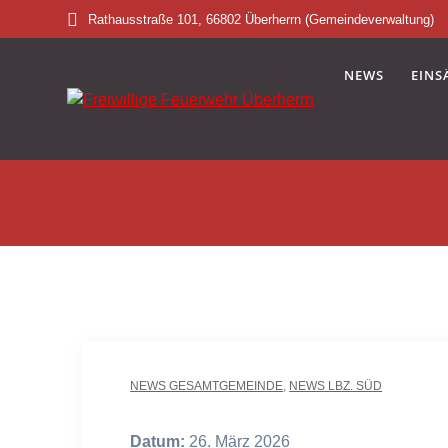
Skip
Rathausstraße 101, 66802 Überherrn (Gemeindeverwaltung)
to
content
NEWS
EINS
NEWS GESAMTGEMEINDE
,
NEWS LBZ. SÜD
Datum:
26. März 2026