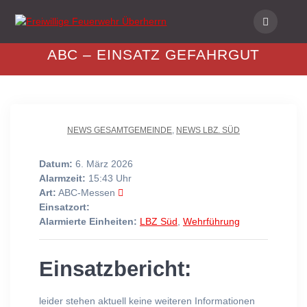
Skip
to
content
ABC – EINSATZ GEFAHRGUT
NEWS GESAMTGEMEINDE
,
NEWS LBZ. SÜD
Datum:
6. März 2026
Alarmzeit:
15:43 Uhr
Art:
ABC-Messen
Einsatzort:
Alarmierte Einheiten:
LBZ Süd
,
Wehrführung
Einsatzbericht:
leider stehen aktuell keine weiteren Informationen