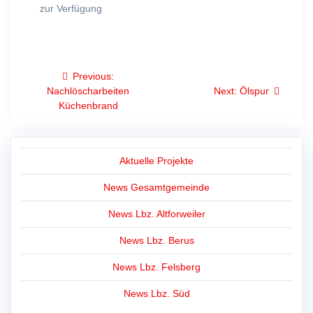
zur Verfügung
Beitragsnavigation
Previous
Previous:
post:
Next
Nachlöscharbeiten
Next:
Ölspur
post:
Küchenbrand
Aktuelle Projekte
News Gesamtgemeinde
News Lbz. Altforweiler
News Lbz. Berus
News Lbz. Felsberg
News Lbz. Süd