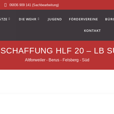
06836 909 141 (Sachbearbeitung)
ÄTZE
DIE WEHR
JUGEND
FÖRDERVEREINE
BÜR
KONTAKT
SCHAFFUNG HLF 20 – LB 
Altforweiler - Berus - Felsberg - Süd