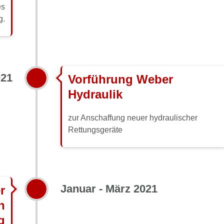
es
g.
021
Vorführung Weber
Hydraulik
zur Anschaffung neuer hydraulischer
Rettungsgeräte
Januar - März 2021
r
n
g