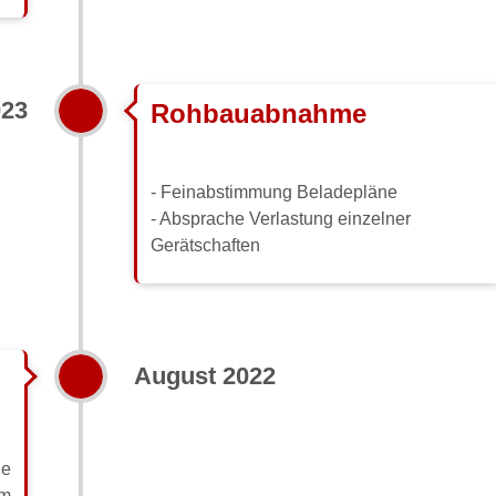
023
Rohbauabnahme
- Feinabstimmung Beladepläne
- Absprache Verlastung einzelner
Gerätschaften
August 2022
ie
im