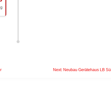
ug
r
Next:
Neubau Gerätehaus LB S