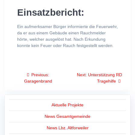
Einsatzbericht:
Ein aufmerksamer Bürger informierte die Feuerwehr,
da er aus einem Gebäude einen Rauchmelder
hörte, welcher ausgelöst hat. Nach Erkundung
konnte kein Feuer oder Rauch festgestellt werden.
Beitragsnavigation
Previous
Next
Previous:
Next:
Unterstützung RD
post:
post:
Garagenbrand
Tragehilfe
Aktuelle Projekte
News Gesamtgemeinde
News Lbz. Altforweiler