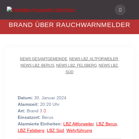
Skip
to
content
BRAND ÜBER RAUCHWARNMELDER
NEWS GESAMTGEMEINDE
,
NEWS LBZ. ALTFORWEILER
,
NEWS LBZ. BERUS
,
NEWS LBZ. FELSBERG
,
NEWS LBZ.
SÜD
Datum:
30. Januar 2024
Alarmzeit:
20:20 Uhr
Art:
Brand 3
Einsatzort:
Berus
Alarmierte Einheiten:
LBZ Altforweiler
,
LBZ Berus
,
LBZ Felsberg
,
LBZ Süd
,
Wehrführung