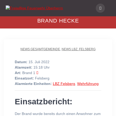
Skip
to
content
BRAND HECKE
NEWS GESAMTGEMEINDE
,
NEWS LBZ. FELSBERG
Datum:
15. Juli 2022
Alarmzeit:
15:18 Uhr
Art:
Brand 1
Einsatzort:
Felsberg
Alarmierte Einheiten:
LBZ Felsberg
,
Wehrführung
Einsatzbericht:
Der Brand wurde bereits durch einen Anwohner zum