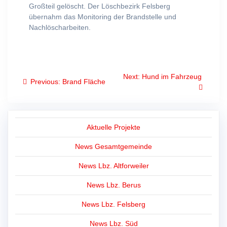
Großteil gelöscht. Der Löschbezirk Felsberg
übernahm das Monitoring der Brandstelle und
Nachlöscharbeiten.
Beitragsnavigation
Next
Next:
Hund im Fahrzeug
Previous
Previous:
Brand Fläche
post:
post:
Aktuelle Projekte
News Gesamtgemeinde
News Lbz. Altforweiler
News Lbz. Berus
News Lbz. Felsberg
News Lbz. Süd