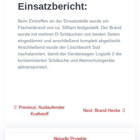
Einsatzbericht:
Beim Eintreffen an der Einsatzstelle wurde ein
Flächenbrand von ca. 500qm festgestellt. Der Brand
wurde mit mehren D-Schläuchen von beiden Seiten
eingedämmt und anschließend komplett abgelöscht.
Anschließend wurde der Löschbezirk Süd
nachalarmiert, damit der Gerätewagen Logistik 2 die
kontaminierten Schläuche und Atemschutzgeräte
abtransportiert.
Beitragsnavigation
Previous
Previous:
Auslaufender
Next
Next:
Brand Hecke
post:
Kraftstoff
post:
Aktuelle Projekte