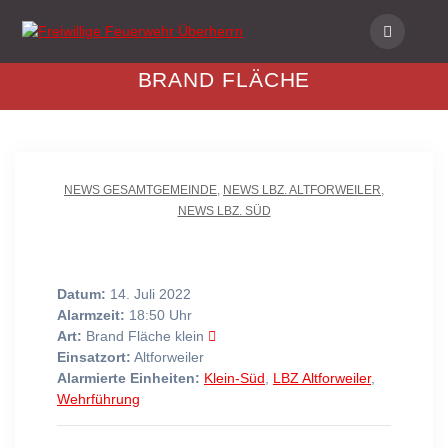
Skip
to
content
BRAND FLÄCHE
NEWS GESAMTGEMEINDE
,
NEWS LBZ. ALTFORWEILER
,
NEWS LBZ. SÜD
Datum:
14. Juli 2022
Alarmzeit:
18:50 Uhr
Art:
Brand Fläche klein
Einsatzort:
Altforweiler
Alarmierte Einheiten:
Klein-Süd
,
LBZ Altforweiler
,
Wehrführung