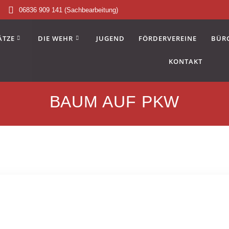
06836 909 141 (Sachbearbeitung)
ÄTZE
DIE WEHR
JUGEND
FÖRDERVEREINE
BÜR
KONTAKT
BAUM AUF PKW