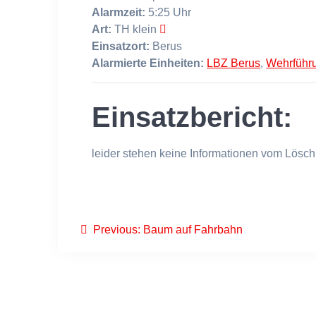
Alarmzeit:
5:25 Uhr
Art:
TH klein
Einsatzort:
Berus
Alarmierte Einheiten:
LBZ Berus
,
Wehrführ
Einsatzbericht:
leider stehen keine Informationen vom Lösch
Beitragsnavigation
Previous
Previous:
Baum auf Fahrbahn
post: