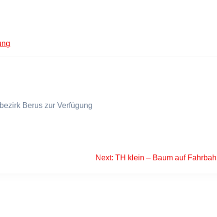
ung
bezirk Berus zur Verfügung
Next
Next:
TH klein – Baum auf Fahrba
post: