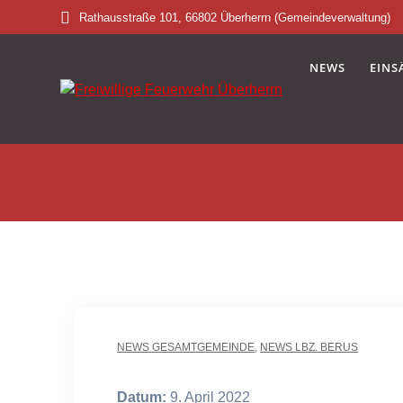
Skip
Rathausstraße 101, 66802 Überherrn (Gemeindeverwaltung)
to
content
NEWS
EINS
NEWS GESAMTGEMEINDE
,
NEWS LBZ. BERUS
Datum:
9. April 2022