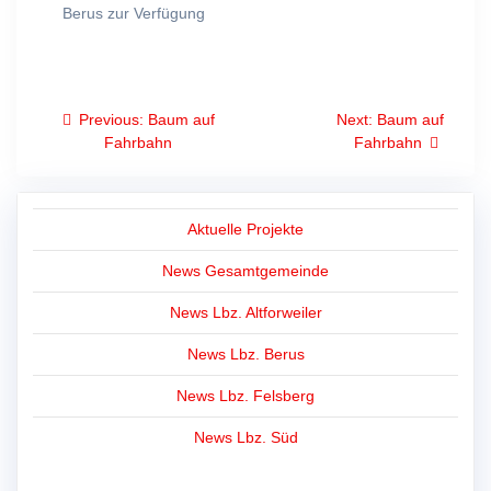
Berus zur Verfügung
Beitragsnavigation
Previous
Next
Previous:
Baum auf
Next:
Baum auf
post:
post:
Fahrbahn
Fahrbahn
Aktuelle Projekte
News Gesamtgemeinde
News Lbz. Altforweiler
News Lbz. Berus
News Lbz. Felsberg
News Lbz. Süd