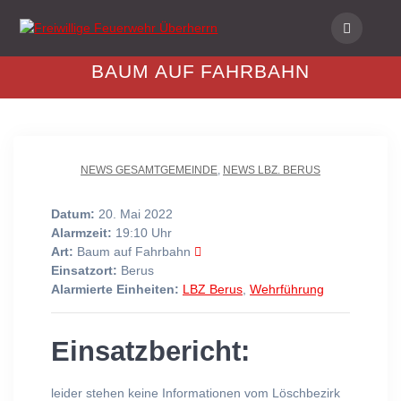
Skip
to
content
BAUM AUF FAHRBAHN
NEWS GESAMTGEMEINDE
,
NEWS LBZ. BERUS
Datum:
20. Mai 2022
Alarmzeit:
19:10 Uhr
Art:
Baum auf Fahrbahn
Einsatzort:
Berus
Alarmierte Einheiten:
LBZ Berus
,
Wehrführung
Einsatzbericht:
leider stehen keine Informationen vom Löschbezirk