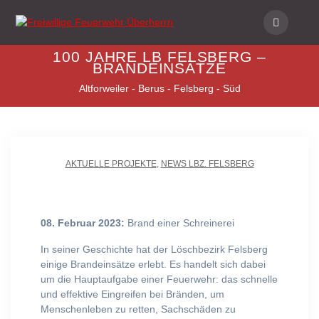
Skip
to
content
100 JAHRE LB FELSBERG –
BRANDEINSÄTZE
Altforweiler - Berus - Felsberg - Süd
AKTUELLE PROJEKTE
,
NEWS LBZ. FELSBERG
08. Februar 2023:
Brand einer Schreinerei
In seiner Geschichte hat der Löschbezirk Felsberg
einige Brandeinsätze erlebt. Es handelt sich dabei
um die Hauptaufgabe einer Feuerwehr: das schnelle
und effektive Eingreifen bei Bränden, um
Menschenleben zu retten, Sachschäden zu