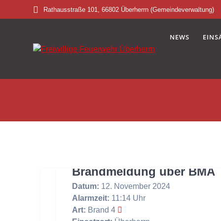
Skip
Rathausstraße 101, 66802 Überherrn (Gemeindeverwaltung)
to
content
NEWS
EINS
Brandmeldung über BMA
Datum:
12. November 2024
Alarmzeit:
11:14 Uhr
Art:
Brand 4