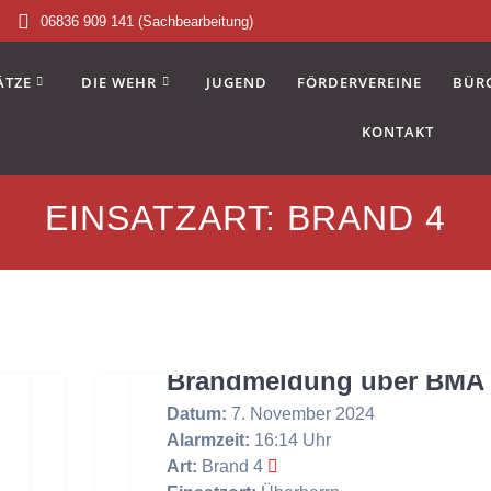
06836 909 141 (Sachbearbeitung)
ÄTZE
DIE WEHR
JUGEND
FÖRDERVEREINE
BÜR
KONTAKT
EINSATZART:
BRAND 4
Brandmeldung über BMA
Datum:
7. November 2024
Alarmzeit:
16:14 Uhr
Art:
Brand 4