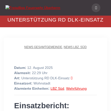
Skip
to
content
UNTERSTÜTZUNG RD DLK-EINSATZ
NEWS GESAMTGEMEINDE
,
NEWS LBZ. SÜD
Datum:
12. August 2025
Alarmzeit:
22:29 Uhr
Art:
Unterstützung RD DLK-Einsatz
Einsatzort:
Wohnstadt
Alarmierte Einheiten:
LBZ Süd
,
Wehrführung
Einsatzbericht: