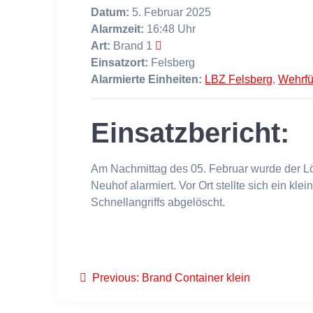
Datum:
5. Februar 2025
Alarmzeit:
16:48 Uhr
Art:
Brand 1
Einsatzort:
Felsberg
Alarmierte Einheiten:
LBZ Felsberg
,
Wehrf
Einsatzbericht:
Am Nachmittag des 05. Februar wurde der Lö
Neuhof alarmiert. Vor Ort stellte sich ein kl
Schnellangriffs abgelöscht.
Beitragsnavigation
Previous
Previous:
Brand Container klein
post: