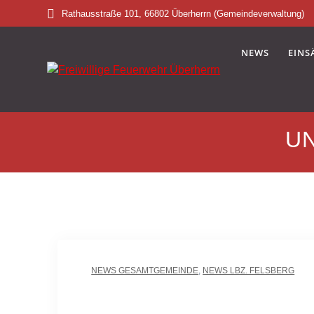
Skip
Rathausstraße 101, 66802 Überherrn (Gemeindeverwaltung)
to
content
NEWS
EINS
U
NEWS GESAMTGEMEINDE
,
NEWS LBZ. FELSBERG