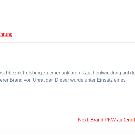
ührung
schbezirk Felsberg zu einer unklaren Rauchentwicklung auf d
einerer Brand von Unrat dar. Dieser wurde unter Einsatz eines
Next
Next:
Brand PKW außeror
post: