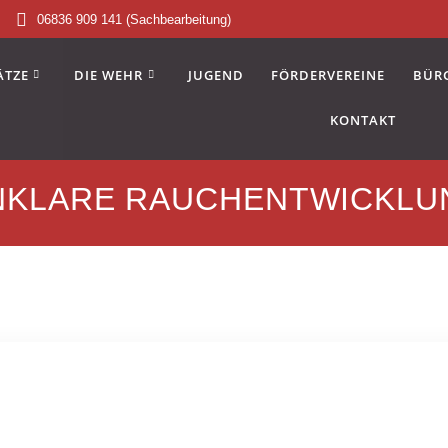
06836 909 141 (Sachbearbeitung)
ÄTZE
DIE WEHR
JUGEND
FÖRDERVEREINE
BÜR
KONTAKT
NKLARE RAUCHENTWICKLU