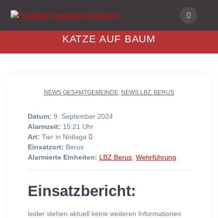
Skip
to
content
KATZE AUF BAUM
NEWS GESAMTGEMEINDE
,
NEWS LBZ. BERUS
Datum:
9. September 2024
Alarmzeit:
15:21 Uhr
Art:
Tier in Notlage
Einsatzort:
Berus
Alarmierte Einheiten:
LBZ Berus
,
Wehrführung
Einsatzbericht:
leider stehen aktuell keine weiteren Informationen