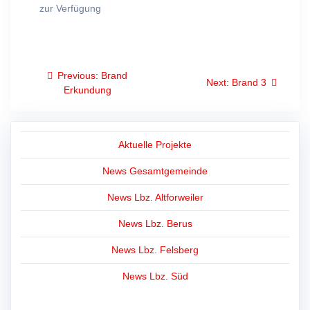
zur Verfügung
Beitragsnavigation
Previous
Previous:
Brand
Next
Next:
Brand 3
post:
Erkundung
post:
Aktuelle Projekte
News Gesamtgemeinde
News Lbz. Altforweiler
News Lbz. Berus
News Lbz. Felsberg
News Lbz. Süd