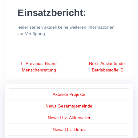
Einsatzbericht:
leider stehen aktuell keine weiteren Informationen
zur Verfügung
Beitragsnavigation
Previous
Next
Previous:
Brand
Next:
Auslaufende
post:
post:
Menschenrettung
Betriebsstoffe
Aktuelle Projekte
News Gesamtgemeinde
News Lbz. Altforweiler
News Lbz. Berus