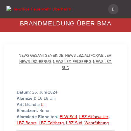
Skip
to
content
BRANDMELDUNG ÜBER BMA
NEWS GESAMTGEMEINDE
,
NEWS LBZ. ALTFORWEILER
,
NEWS LBZ. BERUS
,
NEWS LBZ. FELSBERG
,
NEWS LBZ.
SÜD
Datum:
26. Juni 2024
Alarmzeit:
16:16 Uhr
Art:
Brand 5
Einsatzort:
Berus
Alarmierte Einheiten:
ELW-Süd
,
LBZ Altforweiler
,
LBZ Berus
,
LBZ Felsberg
,
LBZ Süd
,
Wehrführung