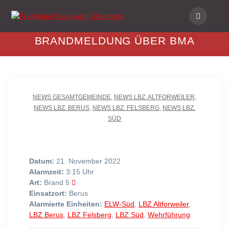
Skip
to
content
BRANDMELDUNG ÜBER BMA
NEWS GESAMTGEMEINDE
,
NEWS LBZ. ALTFORWEILER
,
NEWS LBZ. BERUS
,
NEWS LBZ. FELSBERG
,
NEWS LBZ.
SÜD
Datum:
21. November 2022
Alarmzeit:
3:15 Uhr
Art:
Brand 5
Einsatzort:
Berus
Alarmierte Einheiten:
ELW-Süd
,
LBZ Altforweiler
,
LBZ Berus
,
LBZ Felsberg
,
LBZ Süd
,
Wehrführung