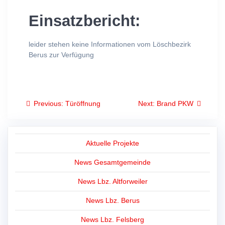
Einsatzbericht:
leider stehen keine Informationen vom Löschbezirk
Berus zur Verfügung
Beitragsnavigation
Previous
Next
Previous:
Türöffnung
Next:
Brand PKW
post:
post:
Aktuelle Projekte
News Gesamtgemeinde
News Lbz. Altforweiler
News Lbz. Berus
News Lbz. Felsberg