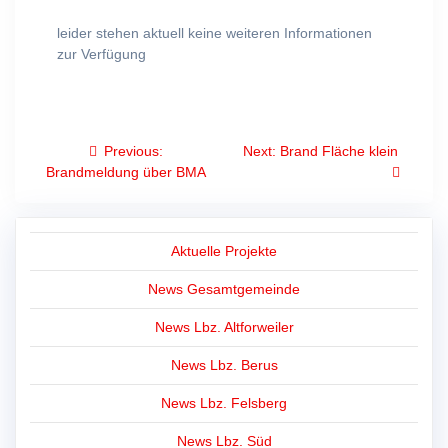
leider stehen aktuell keine weiteren Informationen
zur Verfügung
Beitragsnavigation
Previous
Next
Previous:
Next:
Brand Fläche klein
post:
post:
Brandmeldung über BMA
Aktuelle Projekte
News Gesamtgemeinde
News Lbz. Altforweiler
News Lbz. Berus
News Lbz. Felsberg
News Lbz. Süd