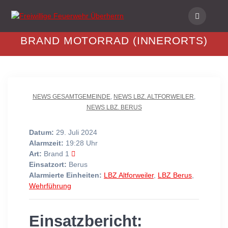
Skip
to
content
BRAND MOTORRAD (INNERORTS)
NEWS GESAMTGEMEINDE
,
NEWS LBZ. ALTFORWEILER
,
NEWS LBZ. BERUS
Datum:
29. Juli 2024
Alarmzeit:
19:28 Uhr
Art:
Brand 1
Einsatzort:
Berus
Alarmierte Einheiten:
LBZ Altforweiler
,
LBZ Berus
,
Wehrführung
Einsatzbericht: