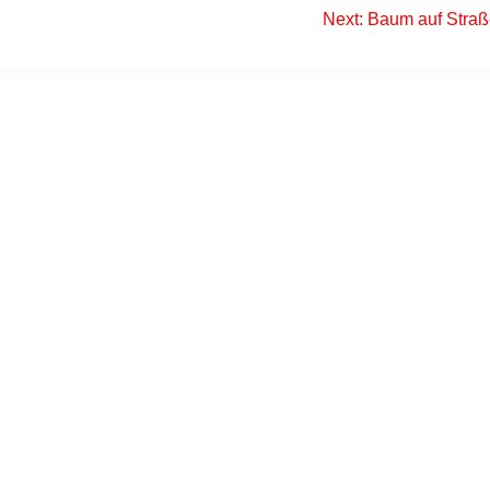
Next
Next:
Baum auf Stra
post: