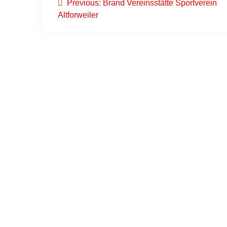
Previous
Previous:
Brand Vereinsstätte Sportverein
post:
Altforweiler