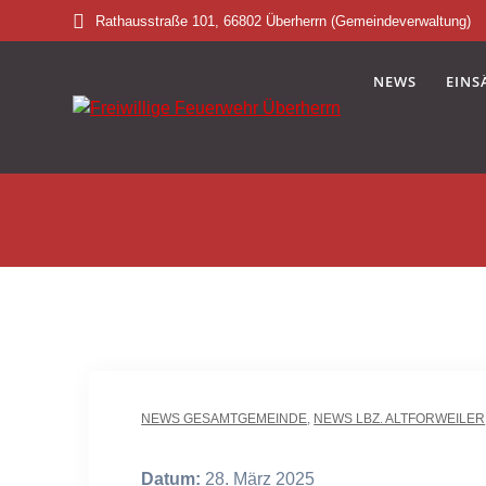
Skip
Rathausstraße 101, 66802 Überherrn (Gemeindeverwaltung)
to
content
NEWS
EINS
NEWS GESAMTGEMEINDE
,
NEWS LBZ. ALTFORWEILER
Datum:
28. März 2025