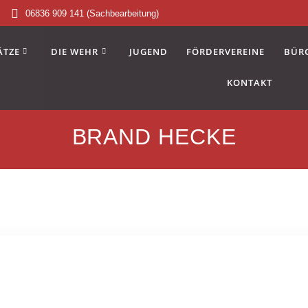
06836 909 141 (Sachbearbeitung)
ÄTZE
DIE WEHR
JUGEND
FÖRDERVEREINE
BÜR
KONTAKT
BRAND HECKE