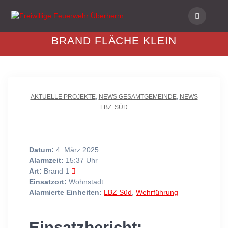
Skip
to
content
BRAND FLÄCHE KLEIN
AKTUELLE PROJEKTE
,
NEWS GESAMTGEMEINDE
,
NEWS
LBZ. SÜD
Datum:
4. März 2025
Alarmzeit:
15:37 Uhr
Art:
Brand 1
Einsatzort:
Wohnstadt
Alarmierte Einheiten:
LBZ Süd
,
Wehrführung
Einsatzbericht: