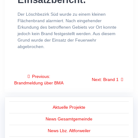
Der Löschbezirk Süd wurde zu einem kleinen
Flächenbrand alarmiert. Nach eingehender
Erkundung des betroffenen Gebiets vor Ort konnte
jedoch kein Brand festgestellt werden. Aus diesem
Grund wurde der Einsatz der Feuerwehr
abgebrochen.
Beitragsnavigation
Previous
Previous:
Next
Next:
Brand 1
post:
Brandmeldung über BMA
post:
Aktuelle Projekte
News Gesamtgemeinde
News Lbz. Altforweiler