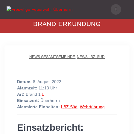
Skip
to
content
BRAND ERKUNDUNG
NEWS GESAMTGEMEINDE
,
NEWS LBZ. SÜD
Datum:
8. August 2022
Alarmzeit:
11:13 Uhr
Art:
Brand 1
Einsatzort:
Überherrn
Alarmierte Einheiten:
LBZ Süd
,
Wehrführung
Einsatzbericht: