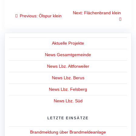
Beitragsnavigation
Next
Next:
Flächenbrand klein
Previous
Previous:
Ölspur klein
post:
post:
Aktuelle Projekte
News Gesamtgemeinde
News Lbz. Altforweiler
News Lbz. Berus
News Lbz. Felsberg
News Lbz. Süd
LETZTE EINSÄTZE
Brandmeldung über Brandmeldeanlage