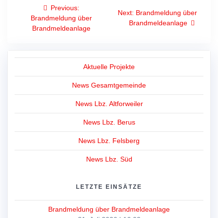
Beitragsnavigation
Previous
Previous:
Next
Next:
Brandmeldung über
post:
Brandmeldung über
post:
Brandmeldeanlage
Brandmeldeanlage
Aktuelle Projekte
News Gesamtgemeinde
News Lbz. Altforweiler
News Lbz. Berus
News Lbz. Felsberg
News Lbz. Süd
LETZTE EINSÄTZE
Brandmeldung über Brandmeldeanlage