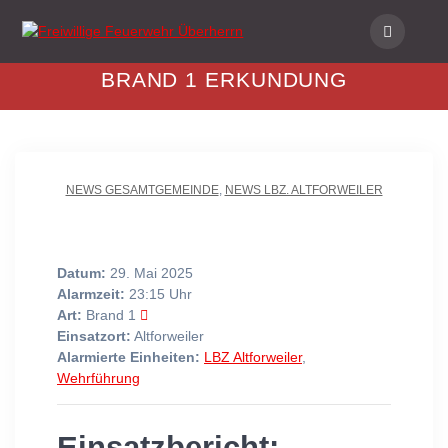
Skip
to
content
BRAND 1 ERKUNDUNG
NEWS GESAMTGEMEINDE
,
NEWS LBZ. ALTFORWEILER
Datum:
29. Mai 2025
Alarmzeit:
23:15 Uhr
Art:
Brand 1
Einsatzort:
Altforweiler
Alarmierte Einheiten:
LBZ Altforweiler
,
Wehrführung
Einsatzbericht: