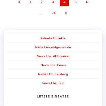
Page
Page
Page
Page
Page
Page
1
2
3
4
5
6
navigation
Page
…
74
Aktuelle Projekte
News Gesamtgemeinde
News Lbz. Altforweiler
News Lbz. Berus
News Lbz. Felsberg
News Lbz. Süd
LETZTE EINSÄTZE