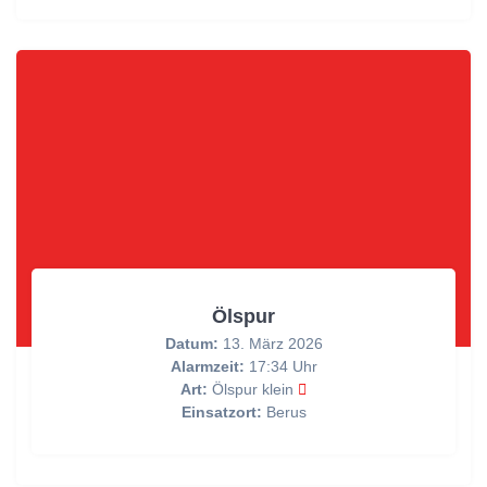
Ölspur
Datum:
13. März 2026
Alarmzeit:
17:34 Uhr
Art:
Ölspur klein
Einsatzort:
Berus