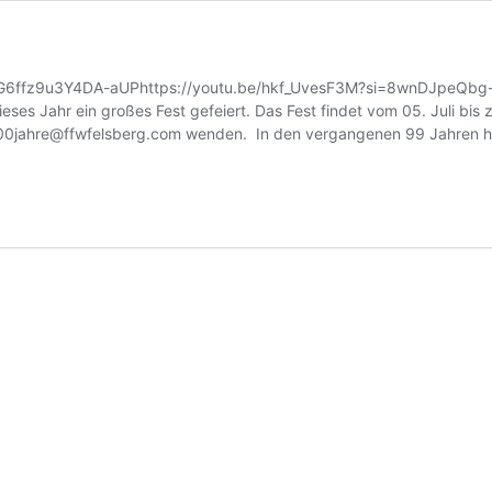
G6ffz9u3Y4DA-aUPhttps://youtu.be/hkf_UvesF3M?si=8wnDJpeQbg-B1
ses Jahr ein großes Fest gefeiert. Das Fest findet vom 05. Juli bis 
100jahre@ffwfelsberg.com wenden. In den vergangenen 99 Jahren ha