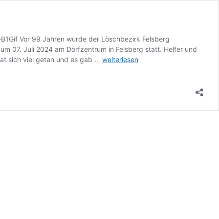
Gif Vor 99 Jahren wurde der Löschbezirk Felsberg
zum 07. Juli 2024 am Dorfzentrum in Felsberg statt. Helfer und
100
t sich viel getan und es gab …
weiterlesen
Jahre
LB
Felsberg